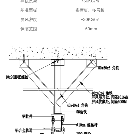
导轨负荷
750KG/m
基准面板
密度板、多层板
屏风密度
±30KG/㎡
伸缩范围
±60mm