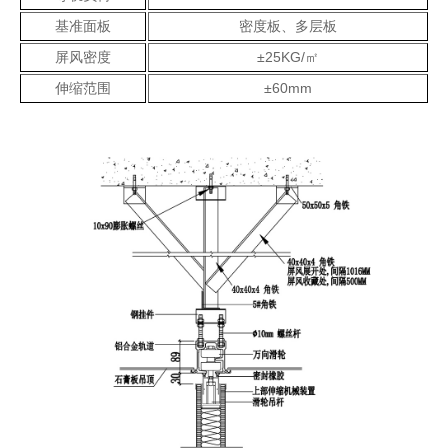
基准面板
密度板、多层板
屏风密度
±25KG/㎡
伸缩范围
±60mm